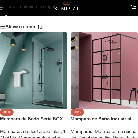
QUADRA
Saltar al contenido principal
Show column
-30%
-30%
Mampara de Baño Serie BOX
Mampara de Baño Industrial
Mamparas de ducha abatibles
,
1
Mamparas
,
Mamparas de ducha
Abatible
,
Mamparas de ducha
fija
,
Panel ducha fijo
,
Panel ducha