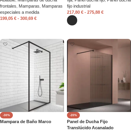
frontales
,
Mamparas
,
Mamparas
fijo industrial
especiales a medida
217,80
€
-
275,88
€
199,05
€
-
300,69
€
Seleccionar opciones
Seleccionar opciones
-30%
-20%
Mampara de Baño Marco
Panel de Ducha Fijo
Translúcido Acanalado