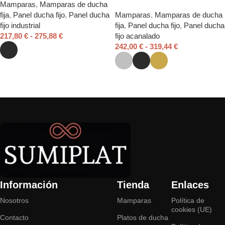
Mamparas
,
Mamparas de ducha
fija
,
Panel ducha fijo
,
Panel ducha
Mamparas
,
Mamparas de ducha
fijo industrial
fija
,
Panel ducha fijo
,
Panel ducha
217,80
€
-
275,88
€
fijo acanalado
242,00
€
-
319,44
€
Seleccionar opciones
Seleccionar opciones
Read More
Información
Tienda
Enlaces
Nosotros
Mamparas
Política de
cookies (UE)
Contacto
Platos de ducha