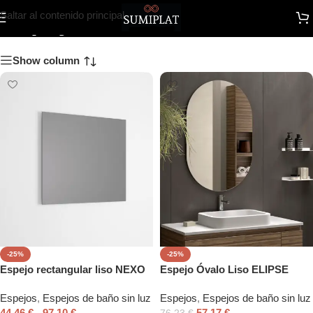
Espejos de baño sin luz
Saltar al contenido principal
Show column
-25%
-25%
Espejo rectangular liso NEXO
Espejo Óvalo Liso ELIPSE
Espejos
,
Espejos de baño sin luz
Espejos
,
Espejos de baño sin luz
44,46
€
-
97,10
€
57,17
€