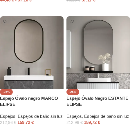
76,23
€
Seleccionar opciones
Añadir al carrito
-25%
-25%
Espejo Óvalo negro MARCO
Espejo Óvalo Negro ESTANTE
ELIPSE
ELIPSE
Espejos
,
Espejos de baño sin luz
Espejos
,
Espejos de baño sin luz
159,72
€
159,72
€
212,96
€
212,96
€