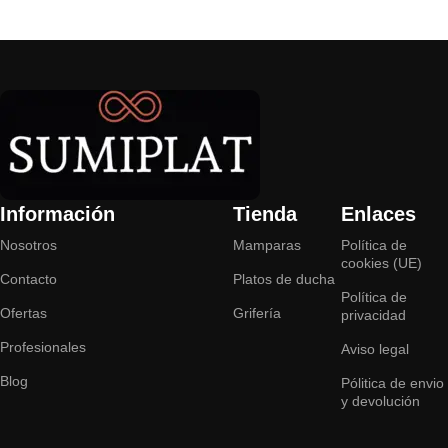
Añadir al carrito
Añadir al carrito
Read More
Información
Tienda
Enlaces
Nosotros
Mamparas
Política de
cookies (UE)
Contacto
Platos de ducha
Política de
Ofertas
Grifería
privacidad
Profesionales
Aviso legal
Blog
Pólitica de envio
y devolución