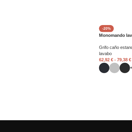
-20%
Monomando lav
Grifo caño estan
lavabo
62,92
€
-
79,38
€
Read More