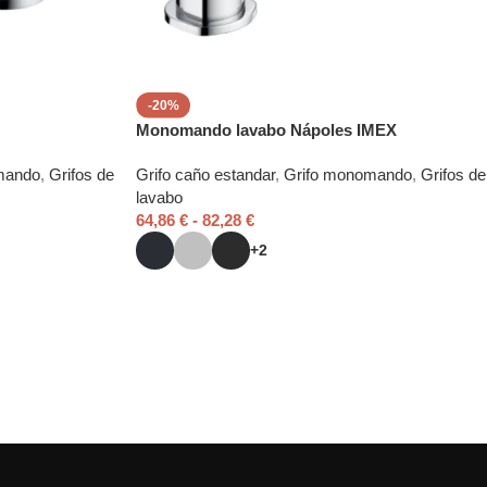
-20%
Monomando lavabo Nápoles IMEX
mando
,
Grifos de
Grifo caño estandar
,
Grifo monomando
,
Grifos de
lavabo
64,86
€
-
82,28
€
+2