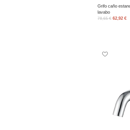
Grifo caño estan
lavabo
62,92
€
78,65
€