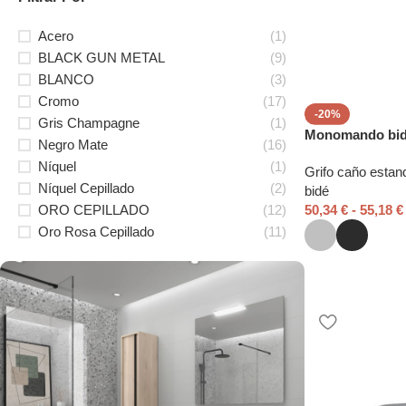
Acero
(1)
BLACK GUN METAL
(9)
BLANCO
(3)
Cromo
(17)
-20%
Gris Champagne
(1)
Monomando bid
Negro Mate
(16)
Níquel
(1)
Grifo caño estan
Níquel Cepillado
(2)
bidé
50,34
€
-
55,18
€
ORO CEPILLADO
(12)
Oro Rosa Cepillado
(11)