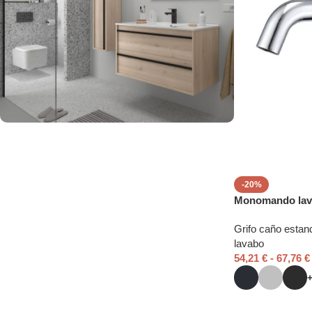
Fabricamos tu baño a
medida
-20%
Monomando lav
Grifo caño estan
lavabo
54,21
€
-
67,76
€