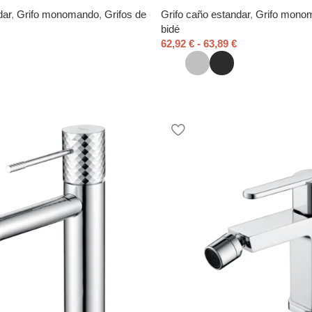
dar
,
Grifo monomando
,
Grifos de
Grifo caño estandar
,
Grifo mono
bidé
62,92
€
-
63,89
€