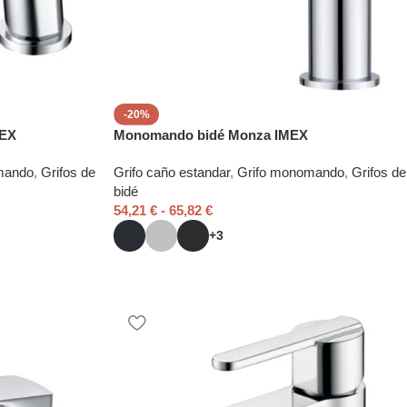
-20%
MEX
Monomando bidé Monza IMEX
mando
,
Grifos de
Grifo caño estandar
,
Grifo monomando
,
Grifos de
bidé
54,21
€
-
65,82
€
+3