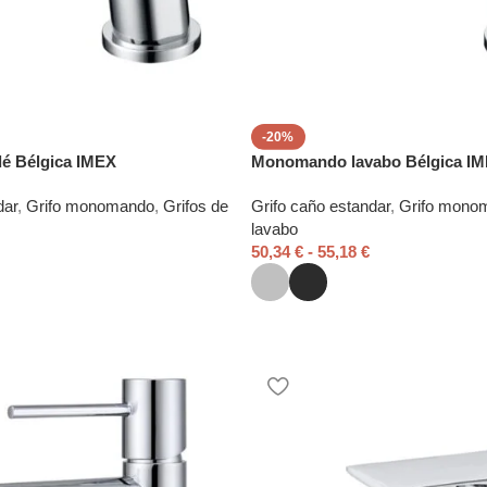
-20%
é Bélgica IMEX
Monomando lavabo Bélgica I
dar
,
Grifo monomando
,
Grifos de
Grifo caño estandar
,
Grifo mono
lavabo
50,34
€
-
55,18
€