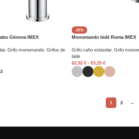
-20%
abo Génova IMEX
Monomando bidé Roma IMEX
dar
,
Grifo monomando
,
Grifos de
Grifo caño estandar
,
Grifo mono
bidé
62,92
€
-
83,25
€
+2
1
2
→