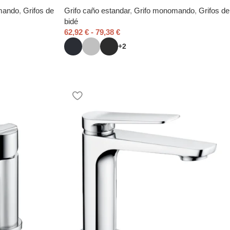
mando
,
Grifos de
Grifo caño estandar
,
Grifo monomando
,
Grifos de
bidé
62,92
€
-
79,38
€
+2