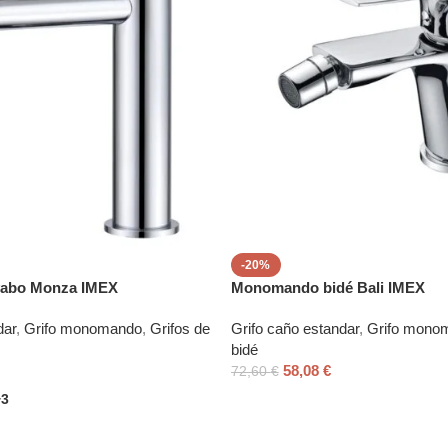
-20%
abo Monza IMEX
Monomando bidé Bali IMEX
dar
,
Grifo monomando
,
Grifos de
Grifo caño estandar
,
Grifo mono
bidé
58,08
€
72,60
€
+3