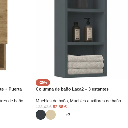
-25%
te + Puerta
Columna de baño Laca2 – 3 estantes
ares de baño
Muebles de baño
,
Muebles auxiliares de baño
92,56
€
123,42
€
+7