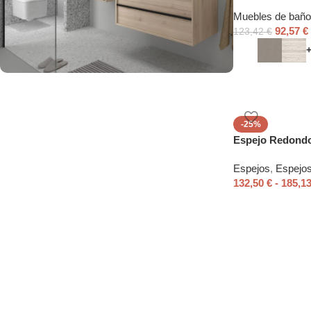
Muebles de baño
92,57
€
123,42
€
Fabricamos tu baño a
medida
-25%
Espejo Redond
Espejos
,
Espejos
132,50
€
-
185,1