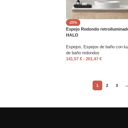
-25%
Espejo Redondo retroiluminad
HALO
Espejos
,
Espejos de baño con luz
de baño redondos
141,57
€
-
201,47
€
1
2
3