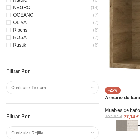
NEGRO
(14)
OCEANO
(7)
OLIVA
(7)
Ribons
(6)
ROSA
(7)
Rustik
(6)
Filtrar Por
-25%
Armario de baño
Muebles de baño
Filtrar Por
77,14
€
102,85
€