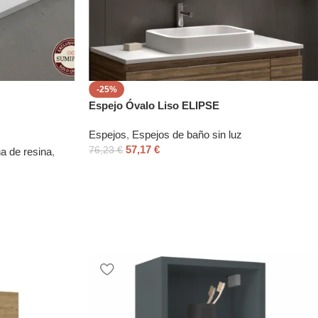
-25%
Espejo Óvalo Liso ELIPSE
Espejos
,
Espejos de baño sin luz
57,17
€
76,23
€
a de resina
,