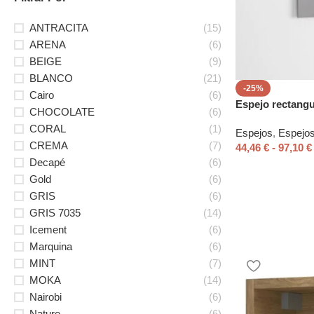
ANTRACITA
(15)
ARENA
(6)
BEIGE
(9)
BLANCO
(21)
-25%
Cairo
(6)
Espejo rectangu
CHOCOLATE
(6)
CORAL
(1)
Espejos
,
Espejos
CREMA
(7)
44,46
€
-
97,10
€
Decapé
(6)
Gold
(6)
GRIS
(6)
GRIS 7035
(14)
Icement
(6)
Marquina
(6)
MINT
(7)
MOKA
(14)
Nairobi
(6)
Nature
(6)