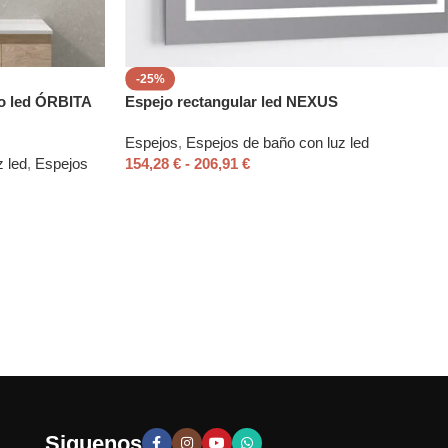
-25%
o led ÓRBITA
Espejo rectangular led NEXUS
Espejos
,
Espejos de baño con luz led
 led
,
Espejos
154,28
€
-
206,91
€
→
Siguenos