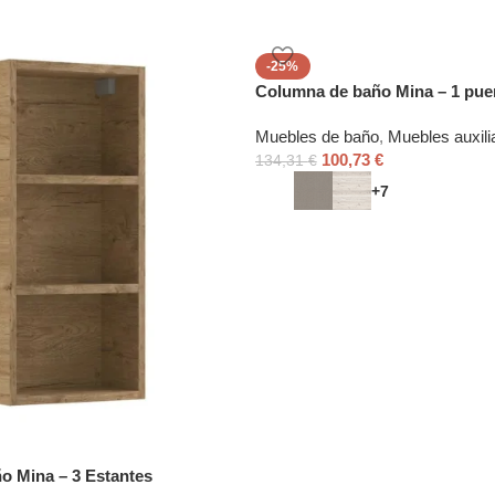
-25%
Columna de baño Mina – 1 pue
Muebles de baño
,
Muebles auxili
100,73
€
134,31
€
+7
o Mina – 3 Estantes