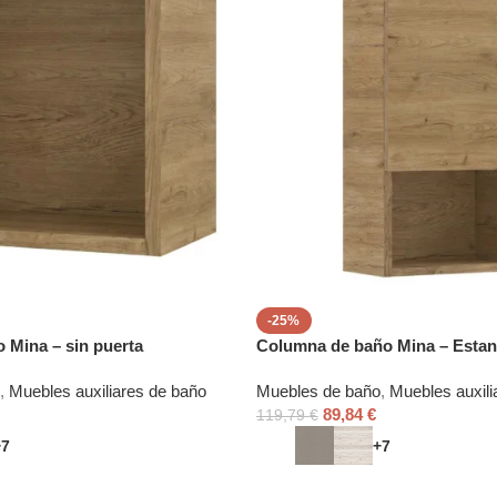
-25%
 Mina – sin puerta
Columna de baño Mina – Estan
,
Muebles auxiliares de baño
Muebles de baño
,
Muebles auxili
89,84
€
119,79
€
+7
+7