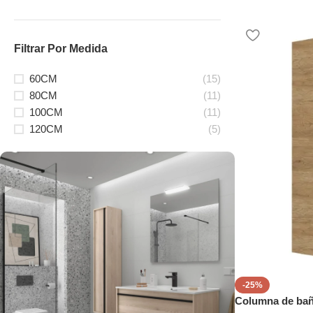
Filtrar Por Medida
60CM
(15)
80CM
(11)
100CM
(11)
120CM
(5)
-25%
Columna de bañ