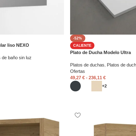
-52%
lar liso NEXO
CALIENTE
Plato de Ducha Modelo Ultra
 de baño sin luz
Platos de duchas
,
Platos de duch
Ofertas
49,27
€
-
236,11
€
+2