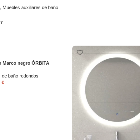
,
Muebles auxiliares de baño
+7
o Marco negro ÓRBITA
 de baño redondos
3
€