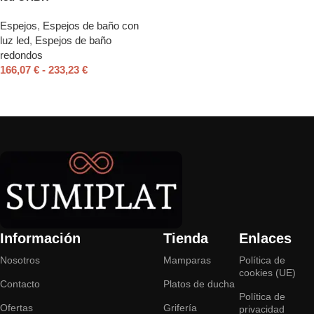
Espejos
,
Espejos de baño con
luz led
,
Espejos de baño
redondos
166,07
€
-
233,23
€
Seleccionar opciones
Read More
Información
Tienda
Enlaces
Nosotros
Mamparas
Política de
cookies (UE)
Contacto
Platos de ducha
Política de
Ofertas
Grifería
privacidad