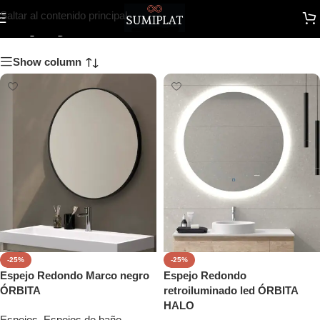
espejo redondo
Saltar al contenido principal
Show column
-25%
-25%
Espejo Redondo Marco negro
Espejo Redondo
ÓRBITA
retroiluminado led ÓRBITA
HALO
Espejos
,
Espejos de baño