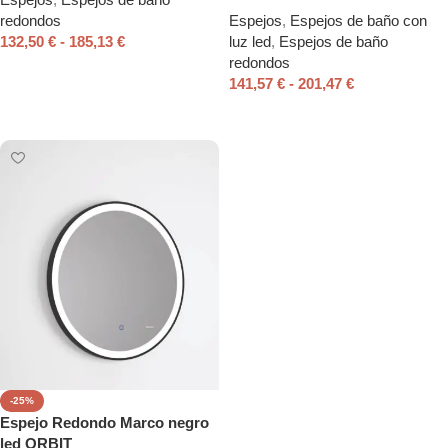
redondos
Espejos
,
Espejos de baño con
132,50
€
-
185,13
€
luz led
,
Espejos de baño
redondos
Seleccionar opciones
141,57
€
-
201,47
€
Seleccionar opciones
-25%
Espejo Redondo Marco negro
led ORBIT