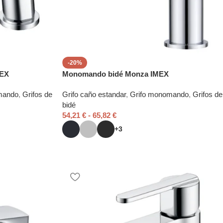
-20%
MEX
Monomando bidé Monza IMEX
mando
,
Grifos de
Grifo caño estandar
,
Grifo monomando
,
Grifos de
bidé
54,21
€
-
65,82
€
+3