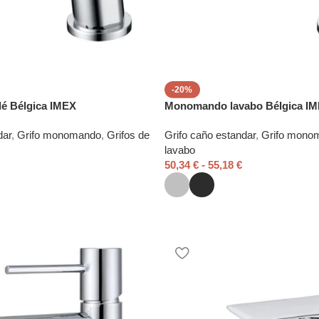
-20%
é Bélgica IMEX
Monomando lavabo Bélgica I
dar
,
Grifo monomando
,
Grifos de
Grifo caño estandar
,
Grifo mono
lavabo
50,34
€
-
55,18
€