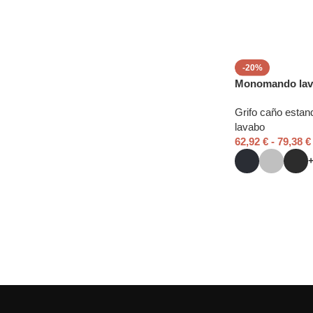
-20%
Monomando lav
Grifo caño estan
lavabo
62,92
€
-
79,38
€
Read More