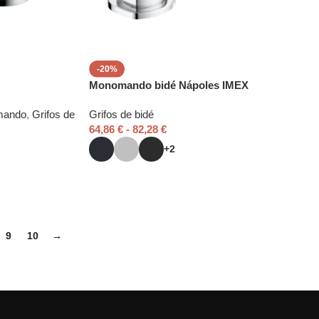
-20%
Monomando bidé Nápoles IMEX
mando
,
Grifos de
Grifos de bidé
64,86
€
-
82,28
€
+2
9
10
→