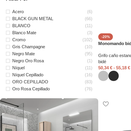
Acero
(6)
BLACK GUN METAL
(66)
BLANCO
(11)
Blanco Mate
(3)
-20%
Cromo
(102)
Monomando bid
Gris Champagne
(10)
Negro Mate
(95)
Grifo caño estan
Negro Oro Rosa
(1)
bidé
50,34
€
-
55,18
€
Níquel
(11)
Níquel Cepillado
(16)
ORO CEPILLADO
(83)
Oro Rosa Cepillado
(76)