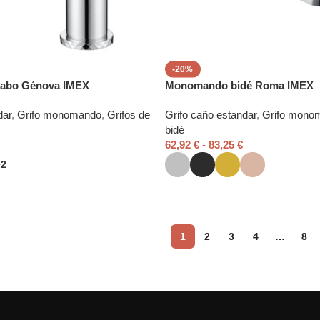
-20%
abo Génova IMEX
Monomando bidé Roma IMEX
dar
,
Grifo monomando
,
Grifos de
Grifo caño estandar
,
Grifo mono
bidé
62,92
€
-
83,25
€
+2
1
2
3
4
…
8