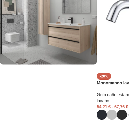
Fabricamos tu baño a
-20%
Monomando lav
medida
Grifo caño estan
lavabo
54,21
€
-
67,76
€