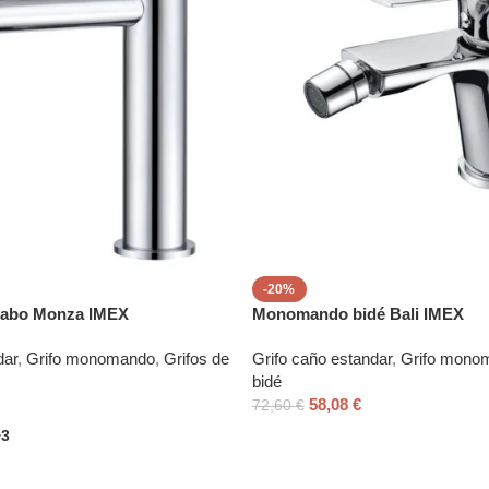
-20%
abo Monza IMEX
Monomando bidé Bali IMEX
dar
,
Grifo monomando
,
Grifos de
Grifo caño estandar
,
Grifo mono
bidé
58,08
€
72,60
€
+3