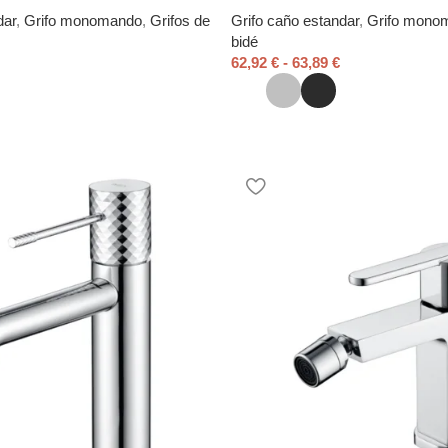
dar
,
Grifo monomando
,
Grifos de
Grifo caño estandar
,
Grifo mono
bidé
62,92
€
-
63,89
€