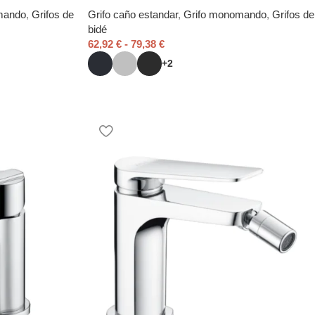
mando
,
Grifos de
Grifo caño estandar
,
Grifo monomando
,
Grifos de
bidé
62,92
€
-
79,38
€
+2