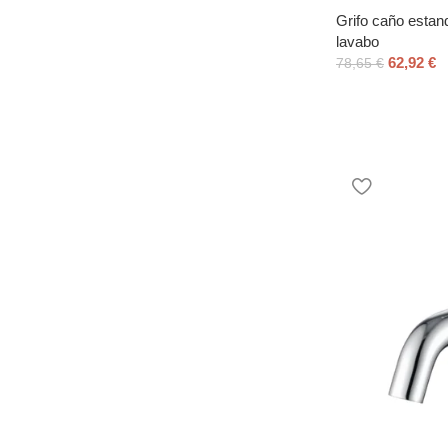
Grifo caño estan
lavabo
62,92
€
78,65
€