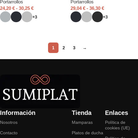
Portarrollos
Portarrollos
24,20
€
-
30,25
€
29,04
€
-
36,30
€
+3
+3
Seleccionar opciones
Seleccionar opciones
1
2
3
→
Read More
Información
Tienda
Enlaces
Nosotros
Mamparas
Política de
cookies (UE)
Contacto
Platos de ducha