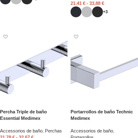
21,41
€
-
33,88
€
Seleccionar opciones
+3
Seleccionar opciones
Percha Triple de baño
Portarrollos de baño Technic
Essential Medimex
Medimex
Accessorios de baño
,
Perchas
Accessorios de baño
,
21,78
€
-
32,67
€
Portarrollos