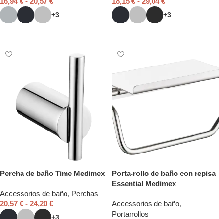
16,94
€
-
20,57
€
18,15
€
-
29,04
€
+3
+3
Seleccionar opciones
Seleccionar opciones
Percha de baño Time Medimex
Porta-rollo de baño con repisa
Essential Medimex
Accessorios de baño
,
Perchas
20,57
€
-
24,20
€
Accessorios de baño
,
Portarrollos
+3