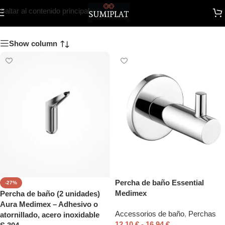
medimex
Saltar al contenido principal
Show column
Percha de baño Essential
-27%
Medimex
Percha de baño (2 unidades)
Aura Medimex – Adhesivo o
Accessorios de baño
,
Perchas
atornillado, acero inoxidable
12,10
€
-
16,94
€