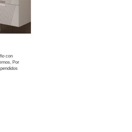
ño con
ernos
,
Por
spendidos