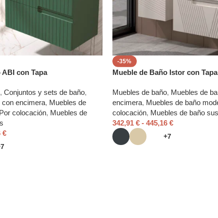
-35%
 ABI con Tapa
Mueble de Baño Istor con Tapa
,
Conjuntos y sets de baño
,
Muebles de baño
,
Muebles de ba
 con encimera
,
Muebles de
encimera
,
Muebles de baño mod
Por colocación
,
Muebles de
colocación
,
Muebles de baño su
s
342,91
€
-
445,16
€
6
€
+7
+7