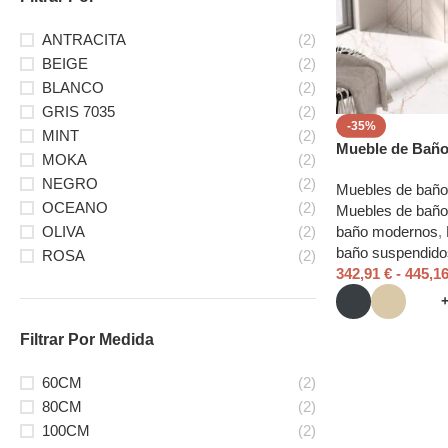
ANTRACITA
(2)
BEIGE
(2)
BLANCO
(2)
GRIS 7035
(2)
-35%
MINT
(2)
Mueble de Baño
MOKA
(2)
NEGRO
(2)
Muebles de baño
OCEANO
(2)
Muebles de baño
baño modernos
,
OLIVA
(2)
baño suspendido
ROSA
(2)
342,91
€
-
445,1
Filtrar Por Medida
60CM
(2)
80CM
(2)
100CM
(2)