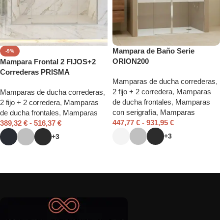
Mampara de Baño Serie
-9%
ORION200
Mampara Frontal 2 FIJOS+2
Correderas PRISMA
Mamparas de ducha correderas
,
2 fijo + 2 corredera
,
Mamparas
Mamparas de ducha correderas
,
de ducha frontales
,
Mamparas
2 fijo + 2 corredera
,
Mamparas
con serigrafía
,
Mamparas
de ducha frontales
,
Mamparas
447,77
€
-
931,95
€
389,32
€
-
516,37
€
+3
+3
Seleccionar opciones
Seleccionar opciones
Read More