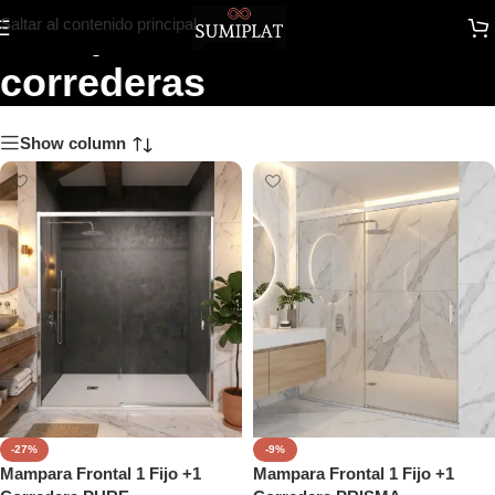
Mamparas de ducha
Saltar al contenido principal
correderas
Show column
-27%
-9%
Mampara Frontal 1 Fijo +1
Mampara Frontal 1 Fijo +1