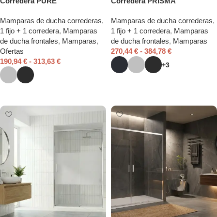
Corredera PURE
Corredera PRISMA
Mamparas de ducha correderas
,
Mamparas de ducha correderas
,
1 fijo + 1 corredera
,
Mamparas
1 fijo + 1 corredera
,
Mamparas
de ducha frontales
,
Mamparas
,
de ducha frontales
,
Mamparas
Ofertas
270,44
€
-
384,78
€
190,94
€
-
313,63
€
+3
Seleccionar opciones
Seleccionar opciones