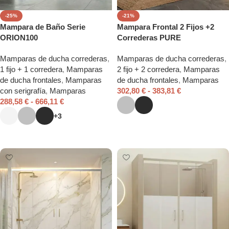
-25%
-21%
Mampara de Baño Serie
Mampara Frontal 2 Fijos +2
ORION100
Correderas PURE
Mamparas de ducha correderas
,
Mamparas de ducha correderas
,
1 fijo + 1 corredera
,
Mamparas
2 fijo + 2 corredera
,
Mamparas
de ducha frontales
,
Mamparas
de ducha frontales
,
Mamparas
con serigrafía
,
Mamparas
302,80
€
-
383,81
€
288,58
€
-
666,11
€
+3
Seleccionar opciones
Seleccionar opciones