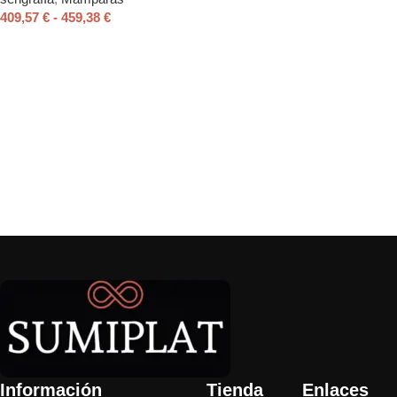
409,57
€
-
459,38
€
Seleccionar opciones
Read More
Información
Tienda
Enlaces