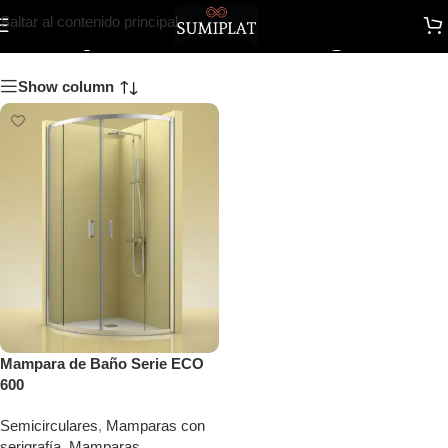
Mamparas con serigrafía
Saltar al contenido principal
Show column
Mampara de Baño Serie ECO
600
Semicirculares
,
Mamparas con
serigrafía
,
Mamparas