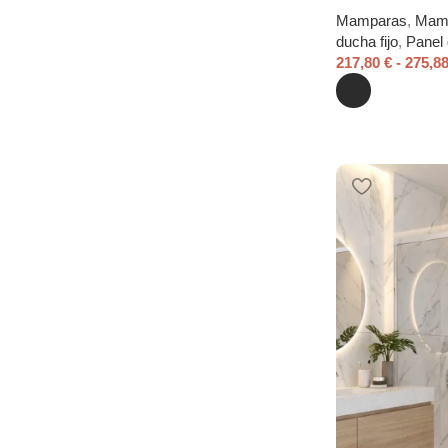
Mamparas
,
Mamp
ducha fijo
,
Panel 
217,80
€
-
275,8