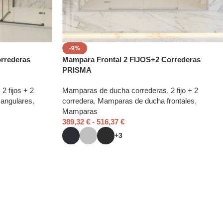
-9%
orrederas
Mampara Frontal 2 FIJOS+2 Correderas
PRISMA
,
2 fijos + 2
Mamparas de ducha correderas
,
2 fijo + 2
angulares
,
corredera
,
Mamparas de ducha frontales
,
Mamparas
389,32
€
-
516,37
€
+3