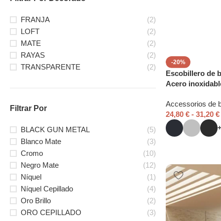
FRANJA
(2)
LOFT
(2)
MATE
(2)
RAYAS
(2)
-20%
TRANSPARENTE
(2)
Escobillero de 
Acero inoxidabl
Accessorios de 
Filtrar Por
24,80
€
-
31,20
€
BLACK GUN METAL
(5)
Blanco Mate
(3)
Cromo
(10)
Negro Mate
(12)
Níquel
(1)
Níquel Cepillado
(4)
Oro Brillo
(2)
ORO CEPILLADO
(3)