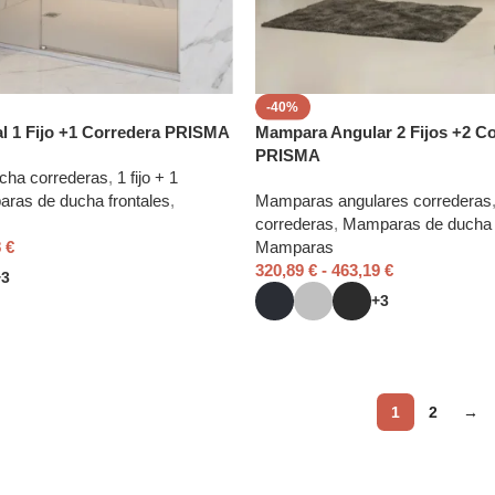
-40%
l 1 Fijo +1 Corredera PRISMA
Mampara Angular 2 Fijos +2 C
PRISMA
cha correderas
,
1 fijo + 1
ras de ducha frontales
,
Mamparas angulares correderas
correderas
,
Mamparas de ducha 
8
€
Mamparas
320,89
€
-
463,19
€
+3
+3
1
2
→