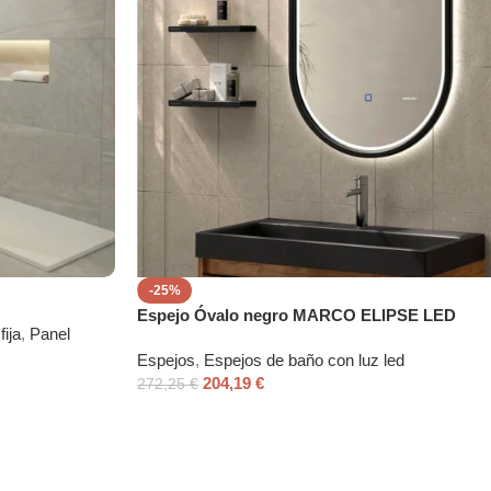
-25%
Espejo Óvalo negro MARCO ELIPSE LED
ija
,
Panel
Espejos
,
Espejos de baño con luz led
204,19
€
272,25
€