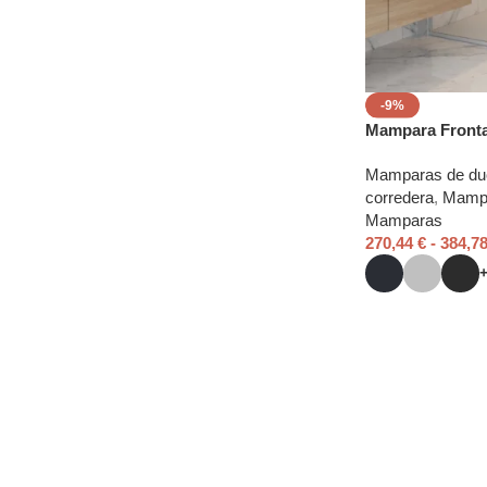
-9%
Mampara Fronta
Mamparas de du
corredera
,
Mampa
Mamparas
270,44
€
-
384,7
Read More