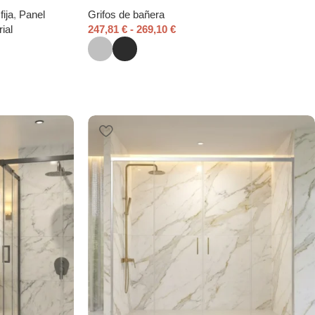
ija
,
Panel
Grifos de bañera
ial
247,81
€
-
269,10
€