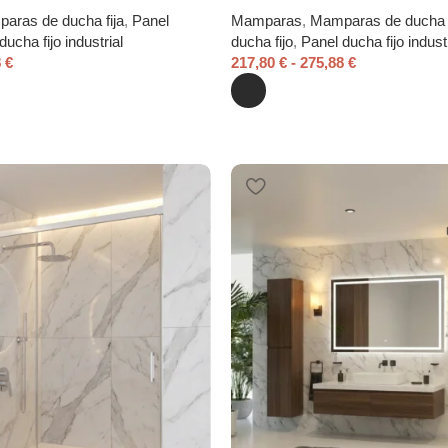
aras de ducha fija
,
Panel
Mamparas
,
Mamparas de ducha f
ducha fijo industrial
ducha fijo
,
Panel ducha fijo industr
8
€
217,80
€
-
275,88
€