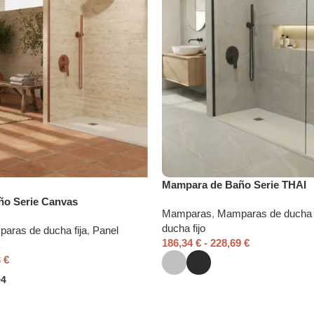
Mampara de Baño Serie THAI
o Serie Canvas
Mamparas
,
Mamparas de ducha f
ducha fijo
aras de ducha fija
,
Panel
186,34
€
-
228,69
€
3
€
+4