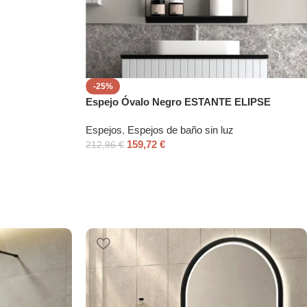
-25%
Espejo Óvalo Negro ESTANTE ELIPSE
Espejos
,
Espejos de baño sin luz
159,72
€
212,96
€