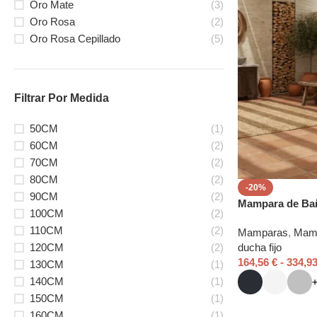
Oro Mate
(3)
Oro Rosa
(2)
Oro Rosa Cepillado
(5)
Filtrar Por Medida
50CM
(1)
60CM
(2)
70CM
(2)
80CM
(2)
-20%
90CM
(2)
Mampara de Bañ
100CM
(2)
110CM
(2)
Mamparas
,
Mamp
120CM
(2)
ducha fijo
164,56
€
-
334,9
130CM
(1)
140CM
(1)
150CM
(1)
160CM
(1)