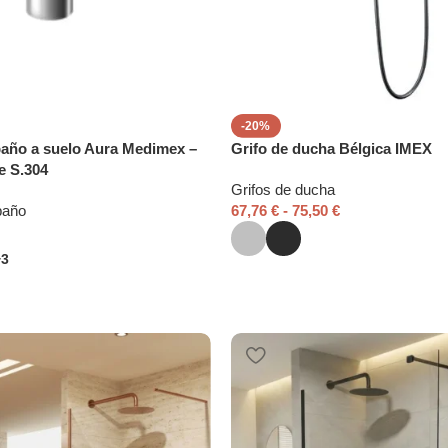
-20%
baño a suelo Aura Medimex –
Grifo de ducha Bélgica IMEX
e S.304
Grifos de ducha
baño
67,76
€
-
75,50
€
+3