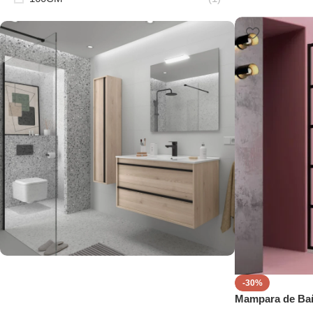
Fabricamos tu baño a
-30%
Mampara de Bañ
medida