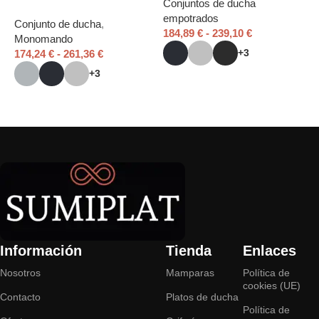
Conjuntos de ducha
C
empotrados
e
Conjunto de ducha
,
184,89
€
-
239,10
€
2
Monomando
+3
174,24
€
-
261,36
€
+3
Seleccionar opciones
Seleccionar opciones
Información
Tienda
Enlaces
Nosotros
Mamparas
Política de
cookies (UE)
Contacto
Platos de ducha
Política de