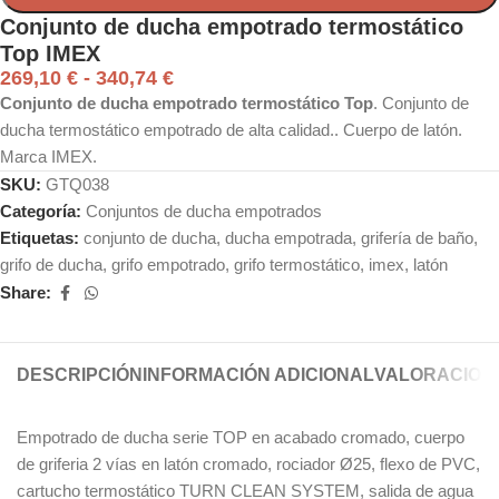
Conjunto de ducha empotrado termostático
Top IMEX
269,10
€
-
340,74
€
Conjunto de ducha empotrado termostático Top
. Conjunto de
ducha termostático empotrado de alta calidad.. Cuerpo de latón.
Marca IMEX.
SKU:
GTQ038
Categoría:
Conjuntos de ducha empotrados
Etiquetas:
conjunto de ducha
,
ducha empotrada
,
grifería de baño
,
grifo de ducha
,
grifo empotrado
,
grifo termostático
,
imex
,
latón
Share:
DESCRIPCIÓN
INFORMACIÓN ADICIONAL
VALORACIONE
Empotrado de ducha serie TOP en acabado cromado, cuerpo
de griferia 2 vías en latón cromado, rociador Ø25, flexo de PVC,
cartucho termostático TURN CLEAN SYSTEM, salida de agua