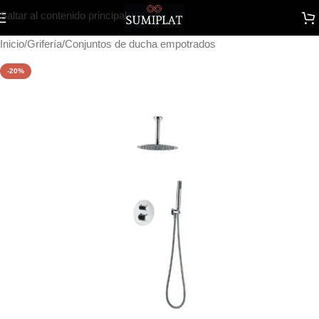
Saltar al contenido principal
Inicio
/
Grifería
/
Conjuntos de ducha empotrados
-20%