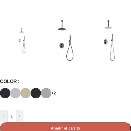
COLOR
+2
-
+
Añadir al carrito