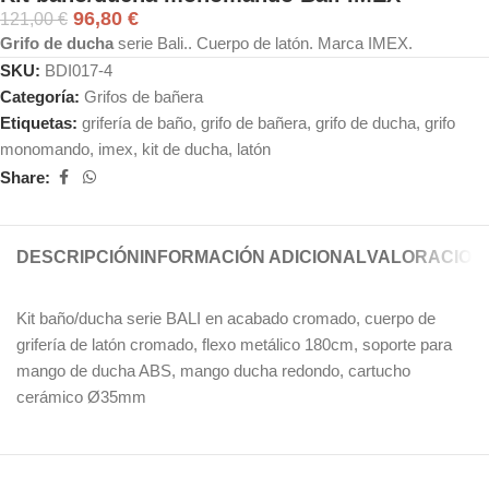
96,80
€
121,00
€
Grifo de ducha
serie Bali.. Cuerpo de latón. Marca IMEX.
SKU:
BDI017-4
Categoría:
Grifos de bañera
Etiquetas:
grifería de baño
,
grifo de bañera
,
grifo de ducha
,
grifo
monomando
,
imex
,
kit de ducha
,
latón
Share:
DESCRIPCIÓN
INFORMACIÓN ADICIONAL
VALORACIONE
Kit baño/ducha serie BALI en acabado cromado, cuerpo de
grifería de latón cromado, flexo metálico 180cm, soporte para
mango de ducha ABS, mango ducha redondo, cartucho
cerámico Ø35mm