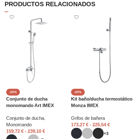
PRODUCTOS RELACIONADOS
-20%
-20%
Conjunto de ducha
Kit baño/ducha termostático
C
monomando Art IMEX
Monza IMEX
m
D
Conjunto de ducha
,
Grifos de bañera
Monomando
173,27
€
-
225,54
€
C
159,72
€
-
239,10
€
e
+3
1