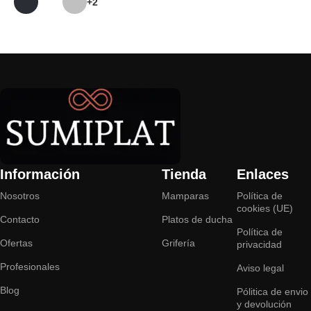
+2
Seleccionar opciones
Seleccionar opciones
Información
Tienda
Enlaces
Nosotros
Mamparas
Política de
cookies (UE)
Contacto
Platos de ducha
Política de
Ofertas
Grifería
privacidad
Profesionales
Aviso legal
Blog
Pólitica de envio
y devolución