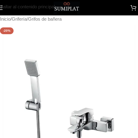
Saltar al contenido principal
Inicio
/
Grifería
/
Grifos de bañera
-20%