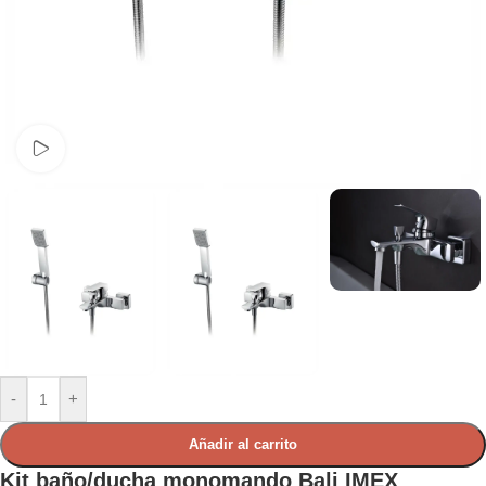
Ver video
-
+
Añadir al carrito
Kit baño/ducha monomando Bali IMEX